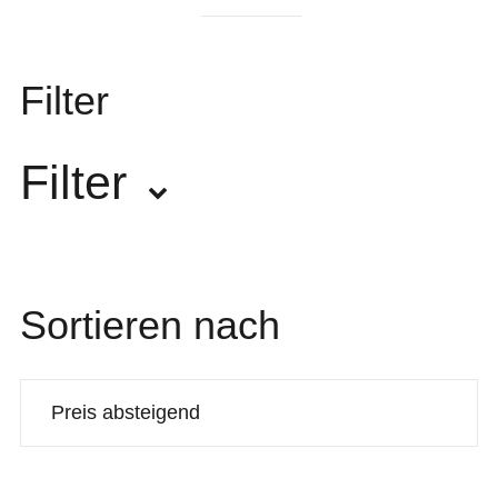
Filter
Filter
Hersteller
Sortieren nach
Flight
9
Hohner
1
Ortega
76