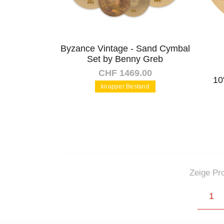
Byzance Vintage - Sand Cymbal
Set by Benny Greb
CHF 1469.00
10
knapper Bestand
In den Warenkorb
Zeige Pro
(c
1