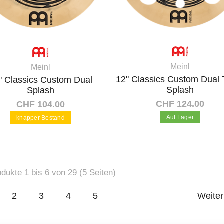
Meinl
Meinl
12" Classics Custom Dual 
" Classics Custom Dual
Splash
Splash
CHF 124.00
CHF 104.00
Auf Lager
knapper Bestand
In den Warenkorb
In den Warenkorb
dukte 1 bis 6 von 29 (5 Seiten)
urrent)
2
3
4
5
Weiter