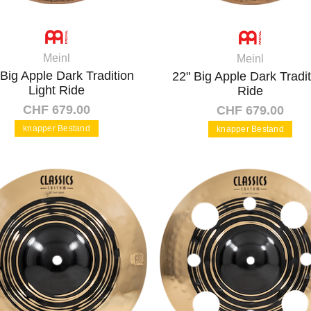
Meinl
Meinl
 Big Apple Dark Tradition
22" Big Apple Dark Tradi
Light Ride
Ride
CHF 679.00
CHF 679.00
knapper Bestand
knapper Bestand
In den Warenkorb
In den Warenkorb