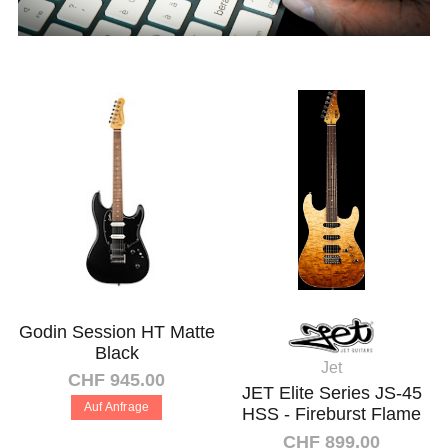
Godin Session HT Matte
Black
Jet
CHF 945.00
JET Elite Series JS-45
Auf Anfrage
HSS - Fireburst Flame
CHF 899.00