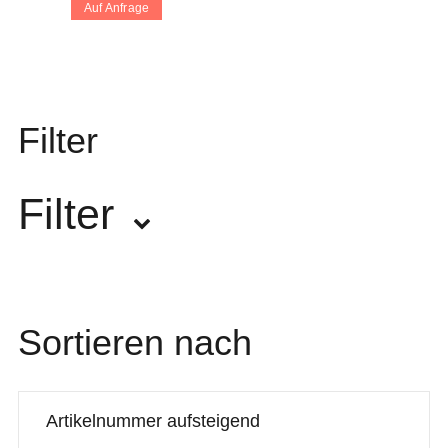
Auf Anfrage
Filter
Filter
Hersteller
Sortieren nach
Jet
2