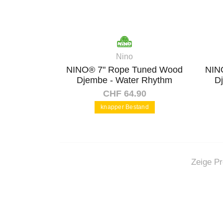
Nino
NINO® 7" Rope Tuned Wood
NIN
Djembe - Water Rhythm
D
CHF 64.90
knapper Bestand
In den Warenkorb
Zeige Pr