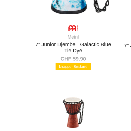
Meinl
7" Junior Djembe - Galactic Blue
7"
Tie Dye
CHF 59.90
knapper Bestand
In den Warenkorb