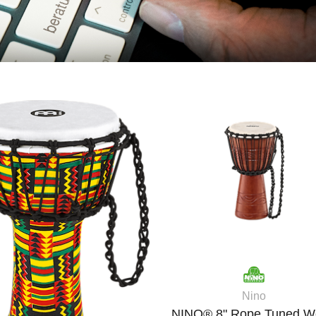
Nino
NINO® 8" Rope Tuned 