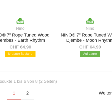
Nino
Nino
O® 7" Rope Tuned Wood
NINO® 7" Rope Tuned 
jembes - Earth Rhythm
Djembe - Moon Rhyth
CHF 64.90
CHF 64.90
knapper Bestand
Auf Lager
In den Warenkorb
In den Warenkorb
odukte 1 bis 6 von 8 (2 Seiten)
(current)
1
2
Weiter