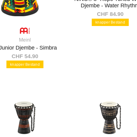
Djembe - Water Rhyth
CHF 84.90
knapper Bestand
Meinl
In den Warenkorb
 Junior Djembe - Simbra
CHF 54.90
knapper Bestand
In den Warenkorb