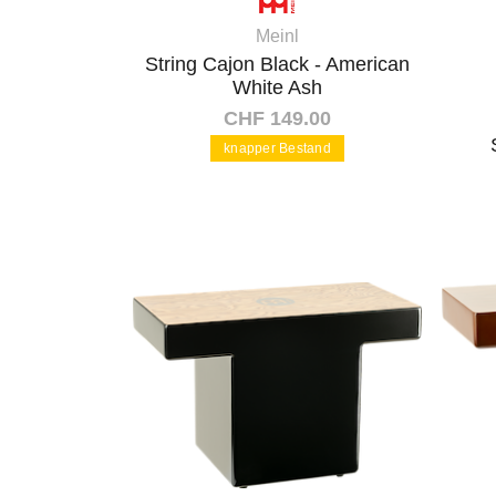
Meinl
String Cajon Black - American
White Ash
CHF 149.00
knapper Bestand
In den Warenkorb