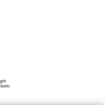
ight
lastic