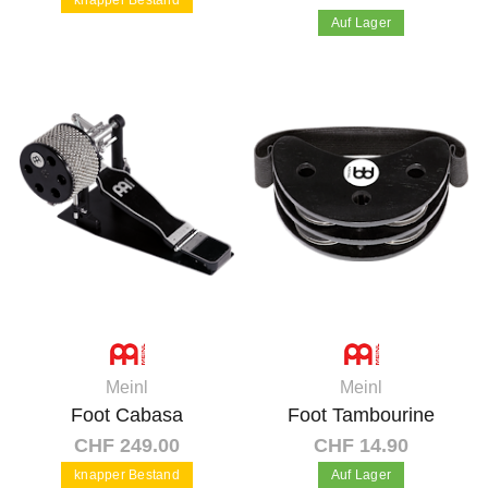
knapper Bestand
Auf Lager
In den Warenkorb
In den Warenkorb
Meinl
Meinl
Foot Cabasa
Foot Tambourine
CHF 249.00
CHF 14.90
knapper Bestand
Auf Lager