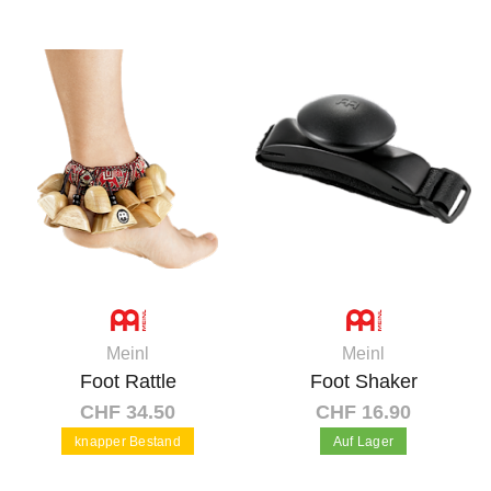
In den Warenkorb
In den Warenkorb
Meinl
Meinl
Foot Rattle
Foot Shaker
CHF 34.50
CHF 16.90
knapper Bestand
Auf Lager