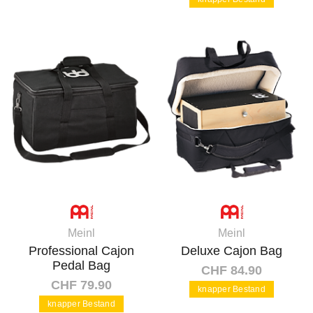
In den Warenkorb
In den Warenkorb
Meinl
Meinl
Professional Cajon
Deluxe Cajon Bag
Pedal Bag
CHF 84.90
CHF 79.90
knapper Bestand
knapper Bestand