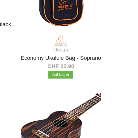
Black
Ortega
Economy Ukulele Bag - Soprano
CHF 22.90
Auf Lager
In den Warenkorb