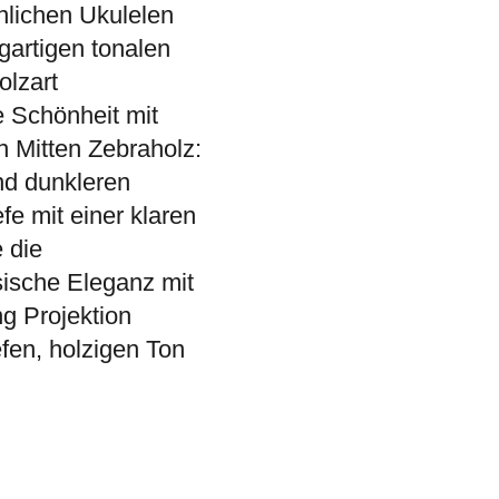
nlichen Ukulelen
igartigen tonalen
olzart
 Schönheit mit
 Mitten Zebraholz:
und dunkleren
e mit einer klaren
e die
ische Eleganz mit
 Projektion
efen, holzigen Ton