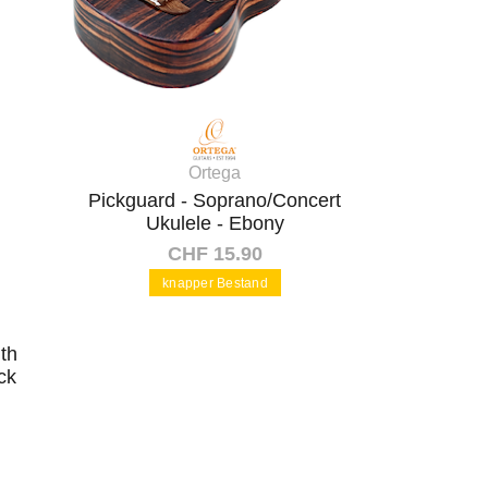
Ortega
Pickguard - Soprano/Concert
Ukulele - Ebony
CHF 15.90
knapper Bestand
In den Warenkorb
ith
ck