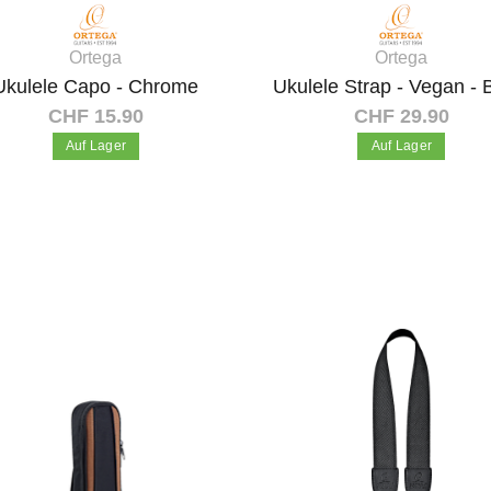
Ortega
Ortega
Ukulele Capo - Chrome
Ukulele Strap - Vegan - 
CHF 15.90
CHF 29.90
Auf Lager
Auf Lager
In den Warenkorb
In den Warenkorb