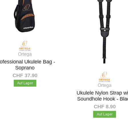
Ortega
ofessional Ukulele Bag -
Soprano
CHF 37.90
Auf Lager
Ortega
Ukulele Nylon Strap w
Soundhole Hook - Bla
In den Warenkorb
CHF 8.90
Auf Lager