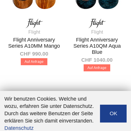
Flight
Flight
Flight Anniversary
Flight Anniversary
Series A10MM Mango
Series A10QM Aqua
Blue
CHF 990.00
CHF 1040.00
Auf Anfrage
Auf Anfrage
Wir benutzen Cookies. Welche und
wozu, erfahren Sie unter Datenschutz.
Durch das weitere Benutzen der Seite
OK
erklären Sie sich damit einverstanden.
Software:
Rent-a-Shop.ch
Datenschutz