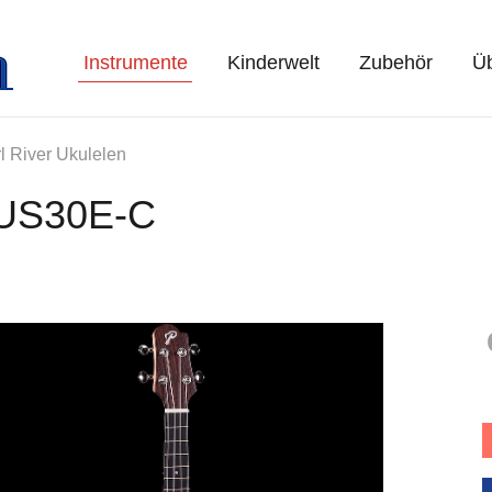
Instrumente
Kinderwelt
Zubehör
Üb
l River Ukulelen
e US30E-C