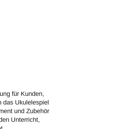
sung für Kunden,
n das Ukulelespiel
ument und Zubehör
den Unterricht,
t.