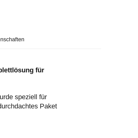
nschaften
lettlösung für
de speziell für
n durchdachtes Paket