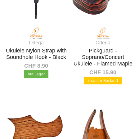
Ortega
Ortega
Ukulele Nylon Strap with
Pickguard -
Soundhole Hook - Black
Soprano/Concert
Ukulele - Flamed Maple
CHF 8.90
CHF 15.90
Auf Lager
knapper Bestand
In den Warenkorb
In den Warenkorb