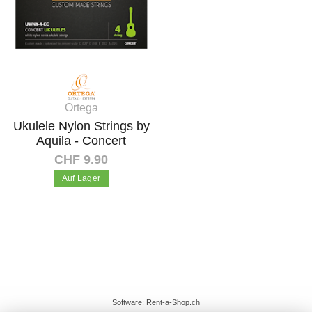
Ortega
Ukulele Nylon Strings by
Aquila - Concert
CHF 9.90
Auf Lager
In den Warenkorb
Software:
Rent-a-Shop.ch