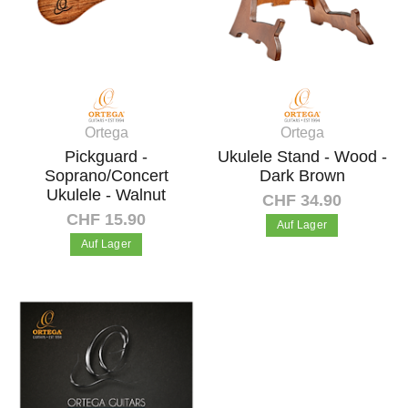
Ortega
Ortega
Pickguard -
Ukulele Stand - Wood -
Soprano/Concert
Dark Brown
Ukulele - Walnut
CHF 34.90
CHF 15.90
Auf Lager
Auf Lager
In den Warenkorb
In den Warenkorb