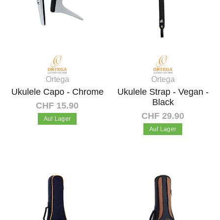
Ortega
Ortega
Ukulele Capo - Chrome
Ukulele Strap - Vegan -
Black
CHF 15.90
CHF 29.90
Auf Lager
Auf Lager
In den Warenkorb
In den Warenkorb