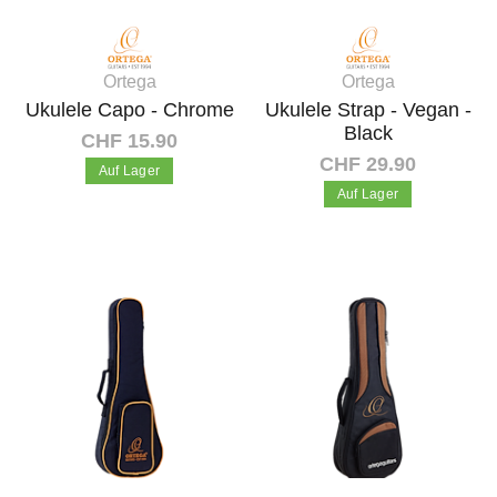
Ortega
Ortega
Ukulele Capo - Chrome
Ukulele Strap - Vegan -
Black
CHF 15.90
CHF 29.90
Auf Lager
Auf Lager
In den Warenkorb
In den Warenkorb