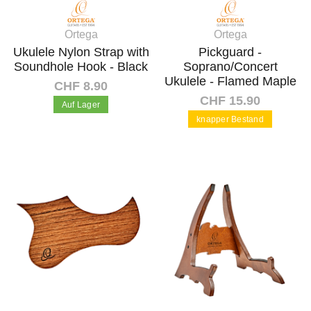
Ortega
Ortega
Ukulele Nylon Strap with
Pickguard -
Soundhole Hook - Black
Soprano/Concert
Ukulele - Flamed Maple
CHF 8.90
CHF 15.90
Auf Lager
knapper Bestand
In den Warenkorb
In den Warenkorb