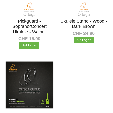
Ortega
Ortega
Pickguard -
Ukulele Stand - Wood -
Soprano/Concert
Dark Brown
Ukulele - Walnut
CHF 34.90
CHF 15.90
Auf Lager
Auf Lager
In den Warenkorb
In den Warenkorb