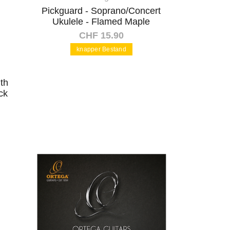
Pickguard - Soprano/Concert
Ukulele - Flamed Maple
CHF 15.90
knapper Bestand
In den Warenkorb
ith
ck