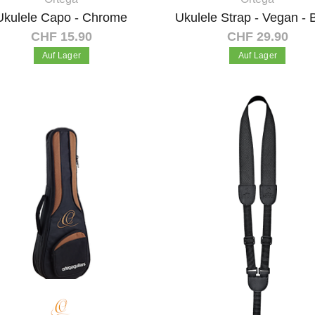
Ukulele Capo - Chrome
Ukulele Strap - Vegan - 
CHF 15.90
CHF 29.90
Auf Lager
Auf Lager
In den Warenkorb
In den Warenkorb