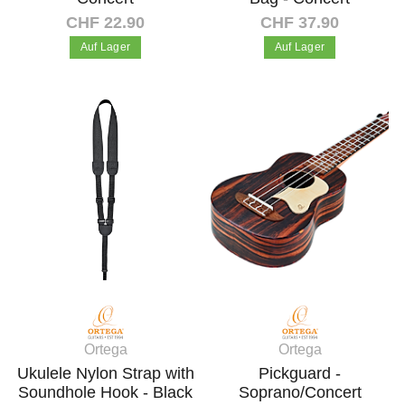
CHF 22.90
CHF 37.90
Auf Lager
Auf Lager
In den Warenkorb
In den Warenkorb
Ortega
Ortega
Ukulele Nylon Strap with
Pickguard -
Soundhole Hook - Black
Soprano/Concert