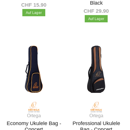
Black
CHF 15.90
CHF 29.90
Auf Lager
Auf Lager
In den Warenkorb
In den Warenkorb
Ortega
Ortega
Economy Ukulele Bag -
Professional Ukulele
Concert
Bag - Concert