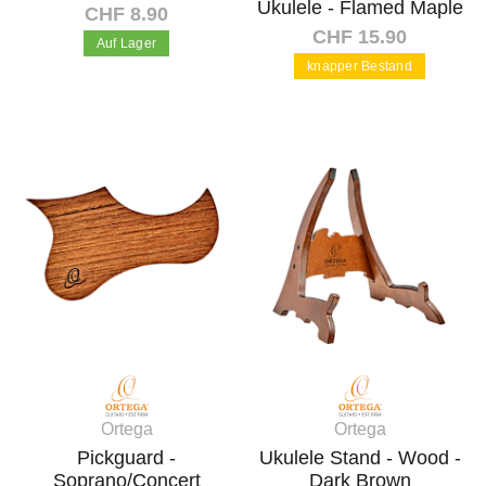
Ukulele - Flamed Maple
CHF 8.90
CHF 15.90
Auf Lager
knapper Bestand
In den Warenkorb
In den Warenkorb
Ortega
Ortega
Pickguard -
Ukulele Stand - Wood -
Soprano/Concert
Dark Brown