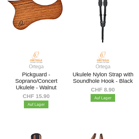
Ortega
Ortega
Pickguard -
Ukulele Nylon Strap with
Soprano/Concert
Soundhole Hook - Black
Ukulele - Walnut
CHF 8.90
CHF 15.90
Auf Lager
Auf Lager
In den Warenkorb
In den Warenkorb