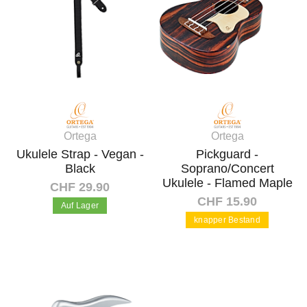
Ortega
Ortega
Ukulele Strap - Vegan -
Pickguard -
Black
Soprano/Concert
Ukulele - Flamed Maple
CHF 29.90
CHF 15.90
Auf Lager
knapper Bestand
In den Warenkorb
In den Warenkorb