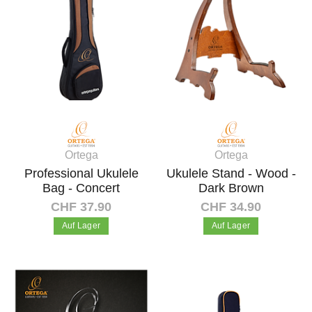
Ortega
Ortega
Professional Ukulele
Ukulele Stand - Wood -
Bag - Concert
Dark Brown
CHF 37.90
CHF 34.90
Auf Lager
Auf Lager
In den Warenkorb
In den Warenkorb