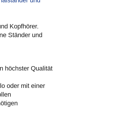
inalständer und
und Kopfhörer.
ne Ständer und
n höchster Qualität
lo oder mit einer
llen
nötigen