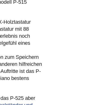
odell P-515
X-Holztastatur
tatur mit 88
lerlebnis noch
lgefühl eines
ion zum Speichern
nderen hilfreichen
uftritte ist das P-
piano bestens
n das P-525 aber