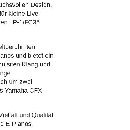
uchsvollen Design,
ür kleine Live-
nalen LP-1/FC35
eltberühmten
anos und bietet ein
quisiten Klang und
änge.
ich um zwei
 des Yamaha CFX
ielfalt und Qualität
nd E-Pianos,