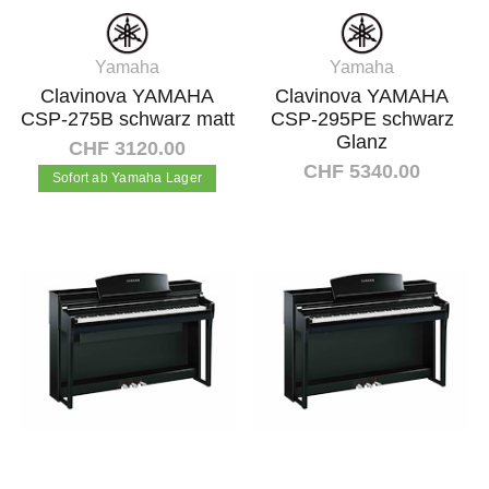
Yamaha
Yamaha
Clavinova YAMAHA
Clavinova YAMAHA
CSP-275B schwarz matt
CSP-295PE schwarz
Glanz
CHF 3120.00
CHF 5340.00
Sofort ab Yamaha Lager
In den Warenkorb
In den Warenkorb