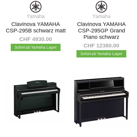
Yamaha
Yamaha
Clavinova YAMAHA
Clavinova YAMAHA
CSP-295B schwarz matt
CSP-295GP Grand
Piano schwarz
CHF 4930.00
CHF 12380.00
Sofort ab Yamaha Lager
Sofort ab Yamaha Lager
In den Warenkorb
In den Warenkorb