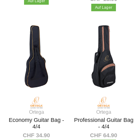
Auf Lager
Auf Lager
In den Warenkorb
In den Warenkorb
Ortega
Ortega
Economy Guitar Bag -
Professional Guitar Bag
4/4
- 4/4
CHF 34.90
CHF 64.90