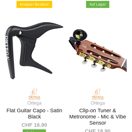
knapper Bestand
Auf Lager
In den Warenkorb
In den Warenkorb
Ortega
Ortega
Flat Guitar Capo - Satin
Clip-on Tuner &
Black
Metronome - Mic & Vibe
Sensor
CHF 16.90
CHF 18.90