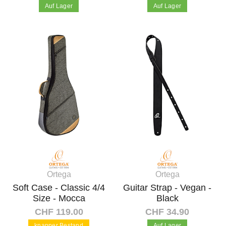
Auf Lager
Auf Lager
In den Warenkorb
In den Warenkorb
Ortega
Ortega
Soft Case - Classic 4/4
Guitar Strap - Vegan -
Size - Mocca
Black
CHF 119.00
CHF 34.90
knapper Bestand
Auf Lager