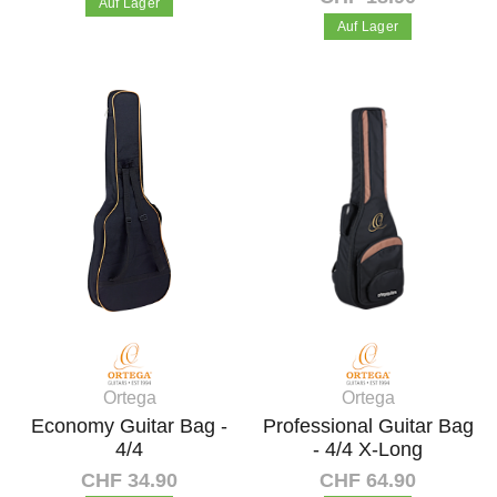
Auf Lager
Auf Lager
In den Warenkorb
In den Warenkorb
Ortega
Ortega
Economy Guitar Bag -
Professional Guitar Bag
4/4
- 4/4 X-Long
CHF 34.90
CHF 64.90