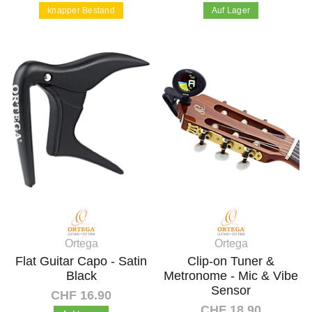
knapper Bestand
Auf Lager
In den Warenkorb
In den Warenkorb
Ortega
Ortega
Flat Guitar Capo - Satin
Clip-on Tuner &
Black
Metronome - Mic & Vibe
Sensor
CHF 16.90
CHF 18.90