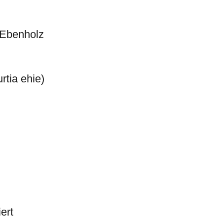
-Ebenholz
rtia ehie)
ert