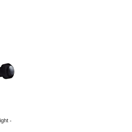
ght -