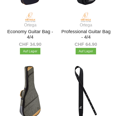
Ortega
Ortega
Economy Guitar Bag -
Professional Guitar Bag
4/4
- 4/4
CHF 34.90
CHF 64.90
Auf Lager
Auf Lager
In den Warenkorb
In den Warenkorb