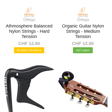
Ortega
Ortega
Athmosphere Balanced
Organic Guitar Nylon
Nylon Strings - Hard
Strings - Medium
Tension
Tension
CHF 12.90
CHF 12.90
knapper Bestand
Auf Lager
In den Warenkorb
In den Warenkorb